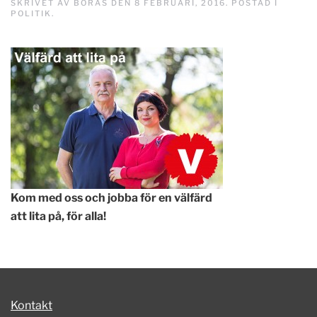
SKRIVET AV
BORAS
DEN
8 FEBRUARI, 2016
. POSTAD I
POLITIK
.
Kom med oss och jobba för en välfärd
att lita på, för alla!
Kontakt