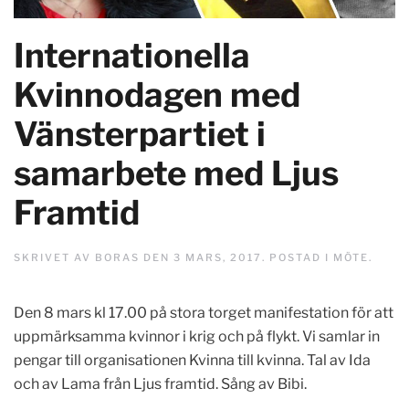
Internationella
Kvinnodagen med
Vänsterpartiet i
samarbete med Ljus
Framtid
SKRIVET AV
BORAS
DEN
3 MARS, 2017
. POSTAD I
MÖTE
.
Den 8 mars kl 17.00 på stora torget manifestation för att
uppmärksamma kvinnor i krig och på flykt. Vi samlar in
pengar till organisationen Kvinna till kvinna. Tal av Ida
och av Lama från Ljus framtid. Sång av Bibi.