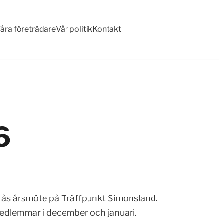
åra företrädare
Vår politik
Kontakt
6
rås årsmöte på Träffpunkt Simonsland.
 medlemmar i december och januari.