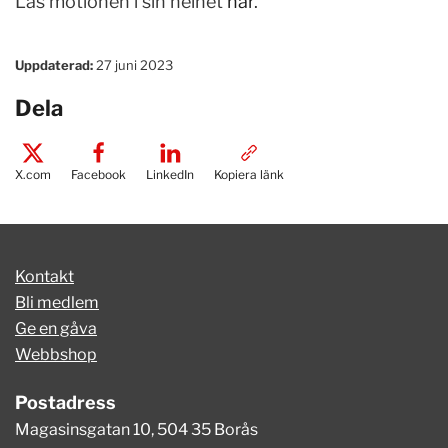
Läs motionen i sin helhet
här
.
Uppdaterad:
27 juni 2023
Dela
X.com
Facebook
LinkedIn
Kopiera länk
Kontakt
Bli medlem
Ge en gåva
Webbshop
Postadress
Magasinsgatan 10, 504 35 Borås